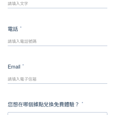
電話
Email
您想在哪個據點兌換免費體驗？